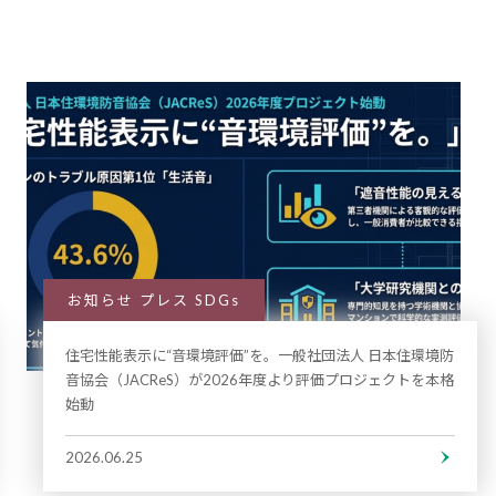
お知らせ プレス SDGs
住宅性能表示に“音環境評価”を。一般社団法人 日本住環境防
音協会（JACReS）が2026年度より評価プロジェクトを本格
始動
2026.06.25