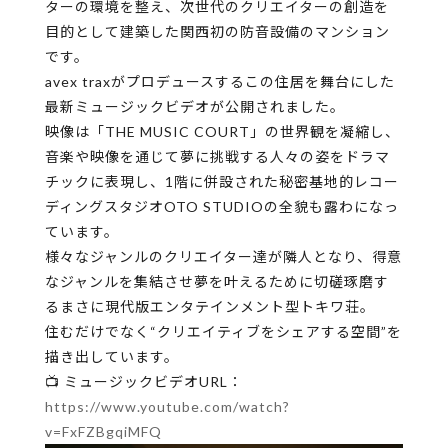
ターの環境を整え、次世代のクリエイターの創造を
目的として建築した関西初の防音設備のマンション
です。
avex traxがプロデュースするこの住居を舞台にした
最新ミュージックビデオが公開されました。
映像は「THE MUSIC COURT」の世界観を凝縮し、
音楽や映像を通じて夢に挑戦する人々の姿をドラマ
チックに表現し、1階に併設された秘密基地的レコー
ディングスタジオOTO STUDIOの全貌も露わになっ
ています。
様々なジャンルのクリエイター達が隣人となり、得意
なジャンルを集結させ夢を叶えるために切磋琢磨す
るまさに現代版エンタテインメント型トキワ荘。
住むだけでなく“クリエイティブをシェアする空間”を
描き出しています。
📺 ミュージックビデオURL：
https://www.youtube.com/watch?
v=FxFZBgqiMFQ