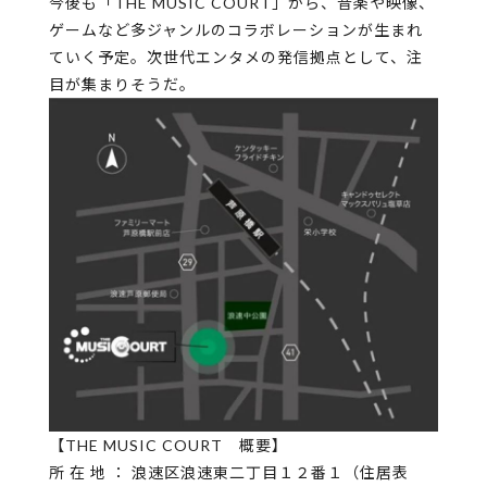
今後も「THE MUSIC COURT」から、音楽や映像、
ゲームなど多ジャンルのコラボレーションが生まれ
ていく予定。次世代エンタメの発信拠点として、注
目が集まりそうだ。
【THE MUSIC COURT 概要】
​所 在 地 ： 浪速区浪速東二丁目１２番１（住居表