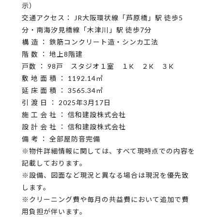
示）
交通アクセス： JR大阪環状線「芦原橋」駅 徒歩5
分・南海汐見橋線「木津川」駅 徒歩7分
構 造 ： 鉄筋コンクリート造・シンカ工法
​階 数 ： 地上8階建
​戸数 ： 98戸 スタジオ１室 １K ２K ３K
敷 地 面 積 ： 1192.14㎡
延 床 面 積 ： 3565.34㎡
​引 渡 日 ： 2025年3月17日
​施 工 会 社 ： 信和建設株式会社
設 計 会 社 ： 信和建設株式会社
備 考 ： 全部屋防音完備
※物件詳細情報に関しては、すべて現時点での内容を
記載しております。
※設備、図面など現況と異なる場合は現況を優先致
します。
※クリーニング費や毎⽉の共益費において追加で費
⽤負担が伴います。