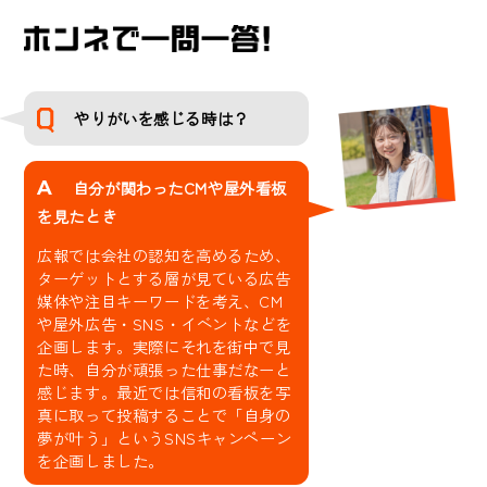
やりがいを感じる時は？
A
自分が関わったCMや屋外看板
を見たとき
広報では会社の認知を高めるため、
ターゲットとする層が見ている広告
媒体や注目キーワードを考え、CM
や屋外広告・SNS・イベントなどを
企画します。実際にそれを街中で見
た時、自分が頑張った仕事だなーと
感じます。最近では信和の看板を写
真に取って投稿することで「自身の
夢が叶う」というSNSキャンペーン
を企画しました。